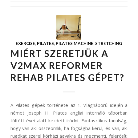
EXERCISE
,
PILATES
,
PILATES MACHINE
,
STRETCHING
MIÉRT SZERETJÜK A
V2MAX REFORMER
REHAB PILATES GÉPET?
A Pilates gépek története az 1. világháború idején a
német Joseph H. Pilates angliai internáló táborban
töltött évei alatt kezdett íródni. Fantasztikus tanulság,
hogy van aki összeomlik, ha fogságba kerül, és van, aki
rugókat szerel kórházi ágyakra és megmenti, felerősíti