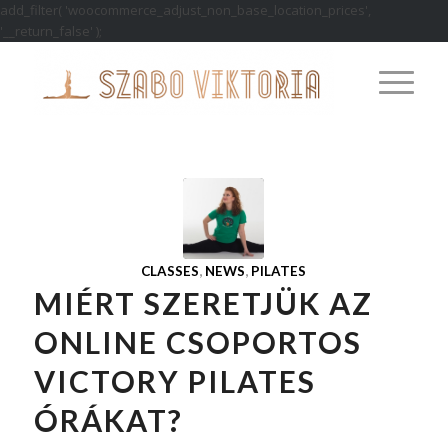
add_filter( 'woocommerce_adjust_non_base_location_prices',
'__return_false' );
CLASSES
,
NEWS
,
PILATES
MIÉRT SZERETJÜK AZ
ONLINE CSOPORTOS
VICTORY PILATES
ÓRÁKAT?