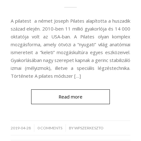
A pilatest a német Joseph Pilates alapította a huszadik
század elején. 2010-ben 11 millió gyakorlója és 14 000
oktatója volt az USA-ban. A Pilates olyan komplex
mozgásforma, amely ötvözi a “nyugati” világ anatómiai
ismereteit a “keleti” mozgáskultúra egyes eszközeivel.
Gyakorlásában nagy szerepet kapnak a gerinc stabilizáló
izmai (mélyizmok), illetve a speciális légzéstechnika.
Története A pilates módszer […]
Read more
/
2019-04-28
0 COMMENTS
BY
WPSZERKESZTO