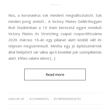
Nos, a koronavírus sok mindent megváltoztatott. Sok
minden porig omlott… A Victory Pilates Gellérthegyen
lévő Stúdiómban a 10 éven keresztül egyre növekvő
Victory Pilates és Stretching csapat csoportlétszáma
2020. március 16-án egy pillanat alatt köddé vált és
teljesen megsemmisült. Mintha egy jó építészmérnök
által felépített vár válna apró kövekké pár szempillantás
alatt. Ehhez valami elemi […]
Read more
/
2020-09-30
0 COMMENTS
BY
WPSZERKESZTO