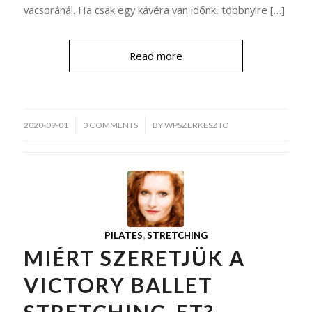
vacsoránál. Ha csak egy kávéra van időnk, többnyire […]
Read more
/
2020-09-01
0 COMMENTS
BY
WPSZERKESZTO
PILATES
,
STRETCHING
MIÉRT SZERETJÜK A
VICTORY BALLET