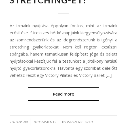
STRETCHING-ET?
Az izmaink nyújtása éppolyan fontos, mint az izmaink
erősítése. Stresszes hétköznapjaink kiegyensúlyozására
az izomrendszerünk és az idegrendszerünk is igényli a
stretching gyakorlatokat. Nem kell rögtön lecsúszni
spárgába, hanem tematikusan felépített jóga és balett
nyújtásokkal készítjük fel a testünket a jótékony hatású
nyújtó gyakorlatsorokra. Havonta egy szombat délelőtt
vehetsz részt egy Victory Pilates és Victory Ballet […]
Read more
/
2020-01-09
0 COMMENTS
BY
WPSZERKESZTO