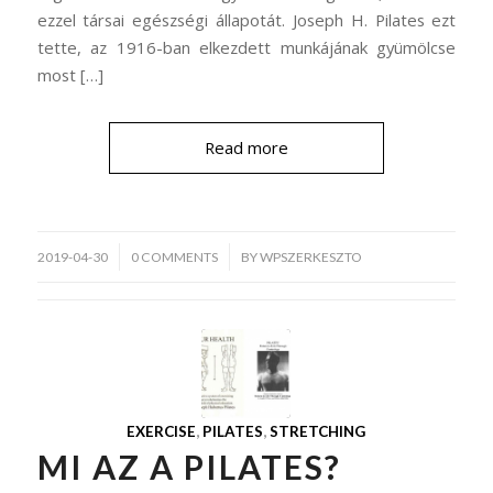
ezzel társai egészségi állapotát. Joseph H. Pilates ezt
tette, az 1916-ban elkezdett munkájának gyümölcse
most […]
Read more
/
2019-04-30
0 COMMENTS
BY
WPSZERKESZTO
EXERCISE
,
PILATES
,
STRETCHING
MI AZ A PILATES?