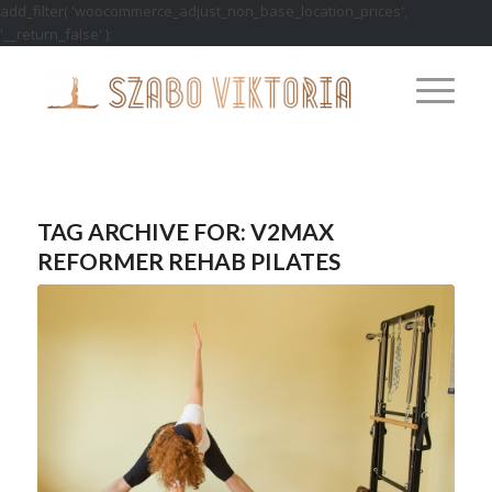
add_filter( 'woocommerce_adjust_non_base_location_prices',
'__return_false' );
TAG ARCHIVE FOR:
V2MAX
REFORMER REHAB PILATES