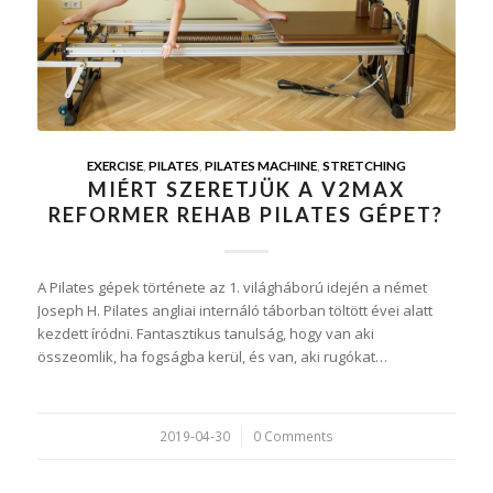
EXERCISE
,
PILATES
,
PILATES MACHINE
,
STRETCHING
MIÉRT SZERETJÜK A V2MAX
REFORMER REHAB PILATES GÉPET?
A Pilates gépek története az 1. világháború idején a német
Joseph H. Pilates angliai internáló táborban töltött évei alatt
kezdett íródni. Fantasztikus tanulság, hogy van aki
összeomlik, ha fogságba kerül, és van, aki rugókat…
2019-04-30
/
0 Comments