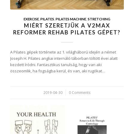
EXERCISE
,
PILATES
,
PILATES MACHINE
,
STRETCHING
MIÉRT SZERETJÜK A V2MAX
REFORMER REHAB PILATES GÉPET?
A Pilates gépek története az 1. világháború idején a német
Joseph H. Pilates angliai internáló táborban töltött évei alatt
kezdett íródni. Fantasztikus tanulság, hogy van aki
összeomlik, ha fogságba kerül, és van, aki rugókat…
2019-04-30
/
0 Comments