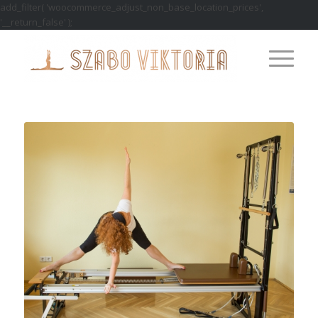
add_filter( 'woocommerce_adjust_non_base_location_prices',
'__return_false' );