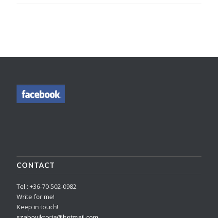
CONTACT
Tel.: +36-70-502-0982
Write for me!
Keep in touch!
szaboviktoria@hotmail.com