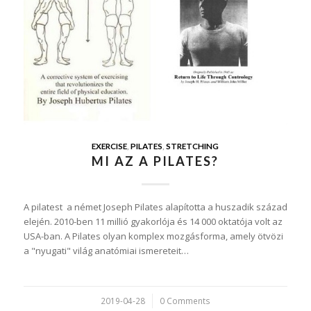
EXERCISE
,
PILATES
,
STRETCHING
MI AZ A PILATES?
A pilatest a német Joseph Pilates alapította a huszadik század
elején. 2010-ben 11 millió gyakorlója és 14 000 oktatója volt az
USA-ban. A Pilates olyan komplex mozgásforma, amely ötvözi
a "nyugati" világ anatómiai ismereteit…
2019-04-28
/
0 Comments